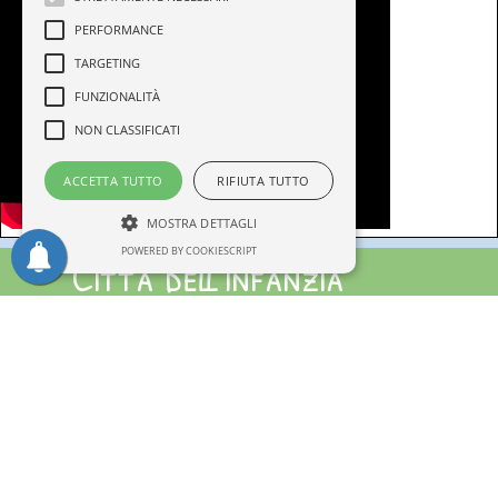
PERFORMANCE
TARGETING
FUNZIONALITÀ
NON CLASSIFICATI
ACCETTA TUTTO
RIFIUTA TUTTO
MOSTRA DETTAGLI
POWERED BY COOKIESCRIPT
Città dell'Infanzia
Testata giornalistica iscritta al Tribunale di Trani
Numero Registro Stampa 221/2019 del 1/02/2019
Editore: APS Città dell'Infanzia C.F.92072340729
Direttore Responsabile: Serena Gisotti
Staff di Redazione
© Copyright 2025
Tel +39 3715600890
info@cittadellinfanzia.it