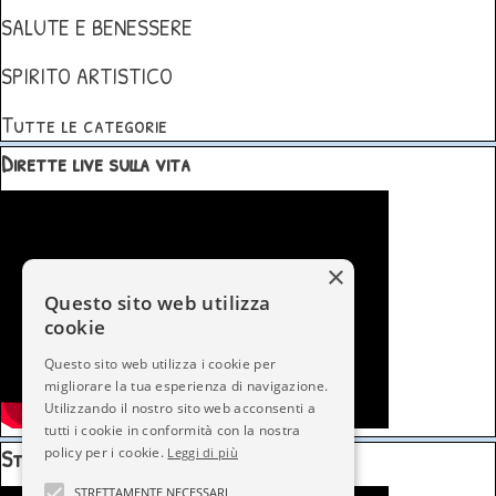
SALUTE E BENESSERE
SPIRITO ARTISTICO
Tutte le categorie
Salta blocco Dirette live sulla vita
Dirette live sulla vita
×
Questo sito web utilizza
cookie
Questo sito web utilizza i cookie per
migliorare la tua esperienza di navigazione.
Utilizzando il nostro sito web acconsenti a
tutti i cookie in conformità con la nostra
Salta blocco Storytelling Articoli
policy per i cookie.
Storytelling Articoli
Leggi di più
STRETTAMENTE NECESSARI