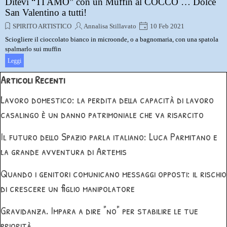
Ditevi “TI AMO” con un Muffin al COCCO … Dolce
San Valentino a tutti!
SPIRITO ARTISTICO
Annalisa Stillavato
10 Feb 2021
Sciogliere il cioccolato bianco in microonde, o a bagnomaria, con una spatola
spalmarlo sui muffin
Leggi
Salta blocco Articoli Recenti
Articoli Recenti
Lavoro domestico: la perdita della capacità di lavoro
casalingo è un danno patrimoniale che va risarcito
Il futuro dello Spazio parla italiano: Luca Parmitano e
la grande avventura di Artemis
Quando i genitori comunicano messaggi opposti: il rischio
di crescere un figlio manipolatore
Gravidanza. Impara a dire "no" per stabilire le tue
priorità...