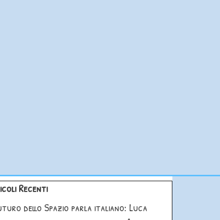
blocco Articoli Recenti
icoli Recenti
futuro dello Spazio parla italiano: Luca