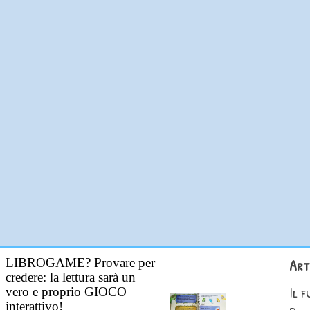
Salta 
LIBROGAME? Provare per
Art
credere: la lettura sarà un
Il 
vero e proprio GIOCO
interattivo!