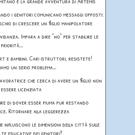
mitano e la grande avventura di Artemis
ndo i genitori comunicano messaggi opposti:
ischio di crescere un figlio manipolatore
vidanza. Impara a dire "no" per stabilire le
priorità...
rt e bambini. Cari istruttori, resistete!
iamo un serio problema...
lavoratrice che cerca di avere un figlio non
 essere licenziata
ire di dover esser piuma pur restando
ice. Ritornare alla leggerezza
e influiscono le dimensioni della città sulle
lte educative dei genitori?