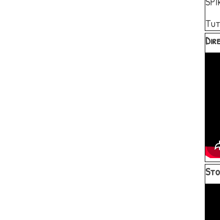
SPI
Tut
Salta 
Dire
Salta 
Sto