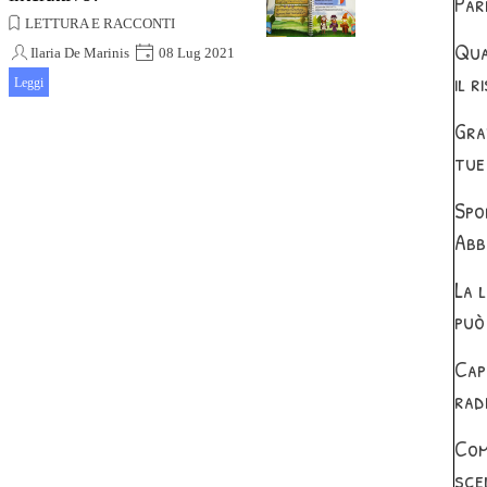
Par
LETTURA E RACCONTI
Qua
Ilaria De Marinis
08 Lug 2021
il r
Ogni volta che la pagina si presenterà
Leggi
divisa in tre parti bisognerà leggere le
tre alternative
Gra
tue 
Spo
Abb
La 
può
Cap
rad
Com
sce