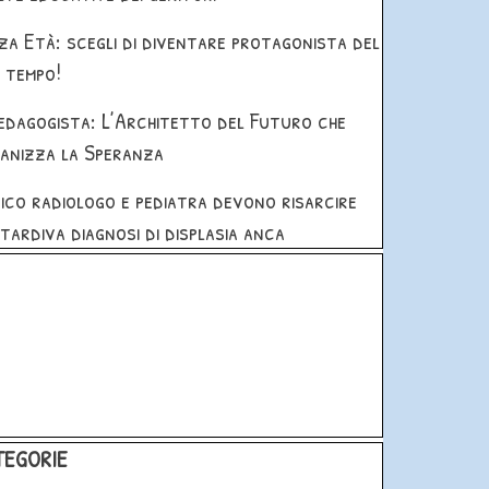
za Età: scegli di diventare protagonista del
 tempo!
Pedagogista: L’Architetto del Futuro che
anizza la Speranza
ico radiologo e pediatra devono risarcire
 tardiva diagnosi di displasia anca
blocco
 blocco CATEGORIE
TEGORIE