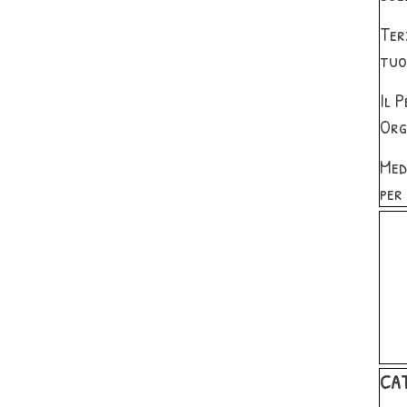
Ter
tuo
Il 
Org
Med
per
Salta 
Salta
CA