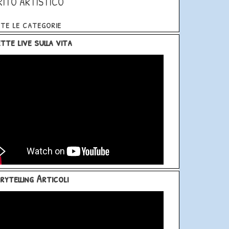
RITO ARTISTICO
te le categorie
blocco Dirette live sulla vita
tte live sulla vita
blocco Storytelling Articoli
rytelling Articoli