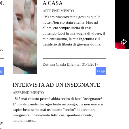
I.
A CASA
APPRENDIMENTO
“Mi ero rimproverata i gesti di quella
notte. Non ero stata attenta. Fino ad
allora, ero sempre uscita di casa
portando fuori la mia voglia di vivere, il
mio entusiasmo, la mia ingenuità e il
desiderio di libertà di giovane donna.
evo
Dott.ssa Grazia Dilernia
|
31/1/2017
gi
Leggi
INTERVISTA AD UN INSEGNANTE
APPRENDIMENTO
- Si è mai chiesto perché abbia scelto di fare l’insegnante?
E’ una domanda che ogni tanto mi pongo, ma non riesco a
capire bene se ho mai realmente “scelto” di diventare
insegnante. E’ avvenuto tutto così spontaneamente,
naturalmente....
ggi
e