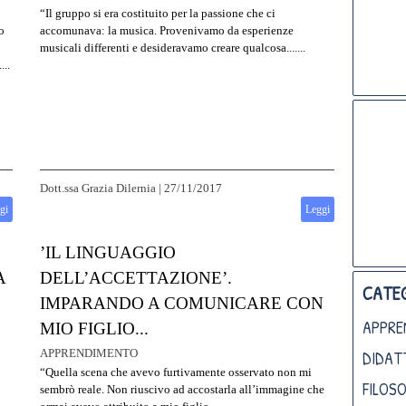
“Il gruppo si era costituito per la passione che ci
o
accomunava: la musica. Provenivamo da esperienze
musicali differenti e desideravamo creare qualcosa.......
...
Dott.ssa Grazia Dilernia
|
27/11/2017
gi
Leggi
’IL LINGUAGGIO
A
DELL’ACCETTAZIONE’.
CATEG
IMPARANDO A COMUNICARE CON
APPRE
MIO FIGLIO...
APPRENDIMENTO
DIDAT
“Quella scena che avevo furtivamente osservato non mi
FILOSO
sembrò reale. Non riuscivo ad accostarla all’immagine che