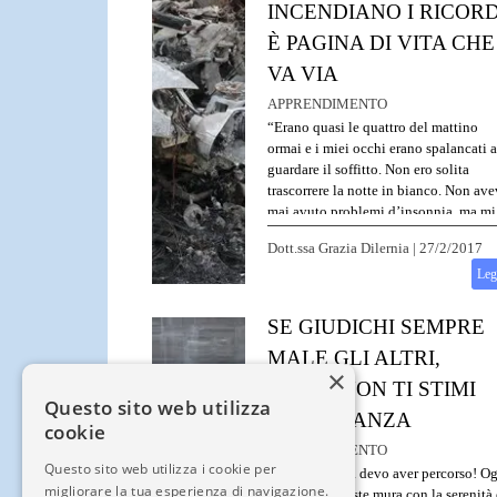
INCENDIANO I RICORD
È PAGINA DI VITA CHE
VA VIA
APPRENDIMENTO
“Erano quasi le quattro del mattino
ormai e i miei occhi erano spalancati a
guardare il soffitto. Non ero solita
trascorrere la notte in bianco. Non av
mai avuto problemi d’insonnia, ma mi
sentivo agitata, anche se non vi era
Dott.ssa Grazia Dilernia
|
27/2/2017
alcun motivo razionale che potesse
spiegare la causa del mio stato.
Leg
SE GIUDICHI SEMPRE
MALE GLI ALTRI,
×
FORSE NON TI STIMI
Questo sito web utilizza
ABBASTANZA
cookie
APPRENDIMENTO
Questo sito web utilizza i cookie per
“Quanta strada devo aver percorso! O
migliorare la tua esperienza di navigazione.
ritorno fra queste mura con la serenità 