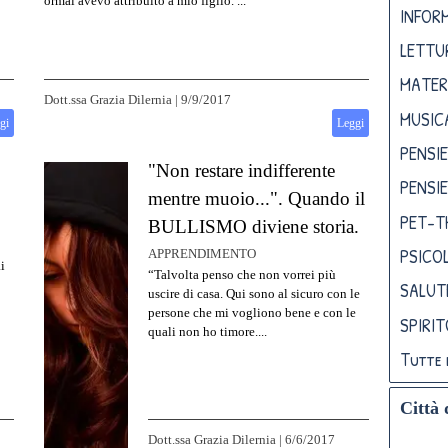
ormai avevo attribuito a mio figlio. ...
INFORM
LETTU
MATER
Dott.ssa Grazia Dilernia
|
9/9/2017
MUSIC
gi
Leggi
PENSIE
"Non restare indifferente
PENSIE
mentre muoio...". Quando il
PET-T
BULLISMO diviene storia.
PSICO
APPRENDIMENTO
i
“Talvolta penso che non vorrei più
SALUT
uscire di casa. Qui sono al sicuro con le
persone che mi vogliono bene e con le
SPIRI
quali non ho timore....
Tutte 
Città 
Dott.ssa Grazia Dilernia
|
6/6/2017