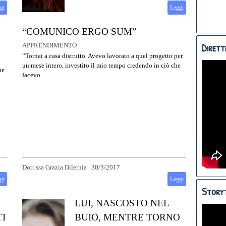
gi
Leggi
“COMUNICO ERGO SUM”
Dirett
APPRENDIMENTO
“Tornai a casa distrutto. Avevo lavorato a quel progetto per
un mese intero, investito il mio tempo credendo in ciò che
ue
facevo
Dott.ssa Grazia Dilernia
|
30/3/2017
gi
Leggi
Storyt
LUI, NASCOSTO NEL
I
BUIO, MENTRE TORNO