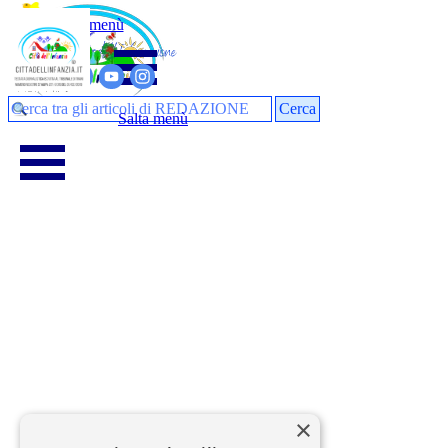
Vai ai contenuti
Salta menù
dignicap
Cerca
Salta menù
×