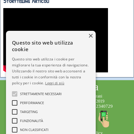
Storytelling Articoli
×
Questo sito web utilizza
cookie
Questo sito web utilizza i cookie per
migliorare la tua esperienza di navigazione.
Utilizzando il nostro sito web acconsenti a
tutti i cookie in conformità con la nostra
policy per i cookie.
Città dell'Infanzia
Leggi di più
STRETTAMENTE NECESSARI
Testata giornalistica iscritta al Tribunale di Trani
Numero Registro Stampa 221/2019 del 1/02/2019
PERFORMANCE
Editore: APS Città dell'Infanzia C.F.92072340729
TARGETING
Direttore Responsabile: Serena Gisotti
Staff di Redazione
FUNZIONALITÀ
NON CLASSIFICATI
Privacy Policy
© Copyright 2014-2019