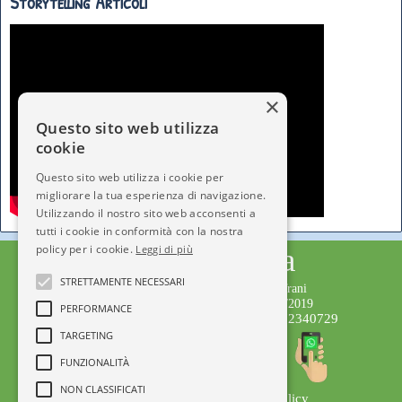
Storytelling Articoli
×
Questo sito web utilizza
cookie
Questo sito web utilizza i cookie per
migliorare la tua esperienza di navigazione.
Utilizzando il nostro sito web acconsenti a
tutti i cookie in conformità con la nostra
policy per i cookie.
Città dell'Infanzia
Leggi di più
STRETTAMENTE NECESSARI
Testata giornalistica iscritta al Tribunale di Trani
Numero Registro Stampa 221/2019 del 1/02/2019
PERFORMANCE
Editore: APS Città dell'Infanzia C.F.92072340729
TARGETING
Direttore Responsabile: Serena Gisotti
Staff di Redazione
FUNZIONALITÀ
NON CLASSIFICATI
Privacy Policy
© Copyright 2014-2019