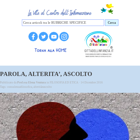
Cerca
Torna alla HOME
PAROLA, ALTERITA’, ASCOLTO
Pubblicato da
Prof.ssa Elena Ventura
in
FILOSOFIA ED ETICA
· 14 Dicembre 2016
Tags:
consulenzafilosofica
,
alteritàeascolto