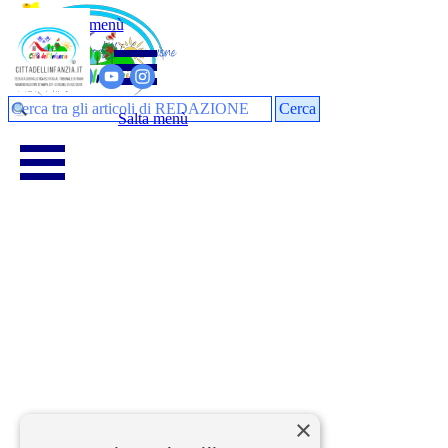
Vai ai contenuti
Salta menù
pedagogia
Cerca
Salta menù
×