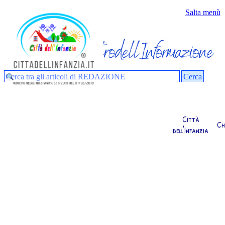
Vai ai contenuti
Salta menù
dirittiminori
Cerca
Città
Ch
dell'Infanzia