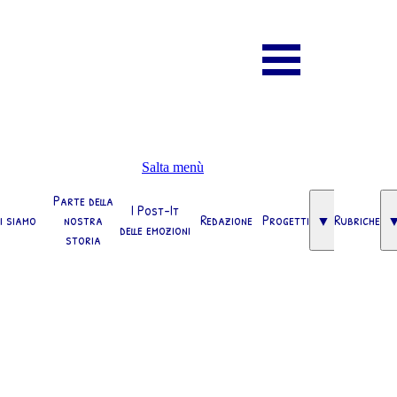
Salta menù
Parte della
I Post-It
i siamo
nostra
Redazione
Progetti
Rubriche
▼
delle emozioni
storia