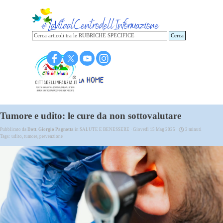
Vai ai contenuti
Cerca
Torna alla HOME
Tumore e udito: le cure da non sottovalutare
Pubblicato da
Dott. Giorgio Pagnotta
in
SALUTE E BENESSERE
· Giovedì 15 Mag 2025 ·
2 minuti
Tags:
udito
,
tumore
,
prevenzione