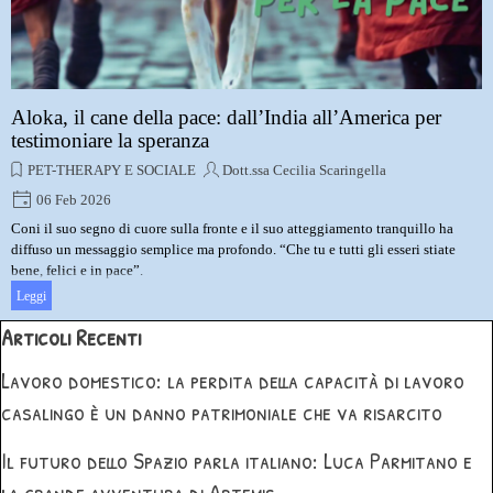
Aloka, il cane della pace: dall’India all’America per
testimoniare la speranza
PET-THERAPY E SOCIALE
Dott.ssa Cecilia Scaringella
06 Feb 2026
Coni il suo segno di cuore sulla fronte e il suo atteggiamento tranquillo ha
diffuso un messaggio semplice ma profondo. “Che tu e tutti gli esseri stiate
bene, felici e in pace”.
Leggi
Salta blocco Articoli Recenti
Articoli Recenti
Lavoro domestico: la perdita della capacità di lavoro
casalingo è un danno patrimoniale che va risarcito
Il futuro dello Spazio parla italiano: Luca Parmitano e
la grande avventura di Artemis