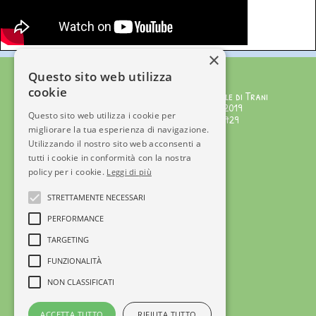
×
Città dell'Infanzia
Questo sito web utilizza
cookie
Testata giornalistica iscritta al Tribunale di Trani
Numero Registro Stampa 221/2019 del 1/02/2019
Questo sito web utilizza i cookie per
Editore: APS Città dell'Infanzia C.F.92072340729
migliorare la tua esperienza di navigazione.
Direttore Responsabile: Serena Gisotti
Utilizzando il nostro sito web acconsenti a
Staff di Redazione
tutti i cookie in conformità con la nostra
policy per i cookie.
Leggi di più
© Copyright 2025
Tel +39 3715600890
STRETTAMENTE NECESSARI
info@cittadellinfanzia.it
PERFORMANCE
Ente affiliato a
TARGETING
FUNZIONALITÀ
NON CLASSIFICATI
Privacy Policy
ACCETTA TUTTO
RIFIUTA TUTTO