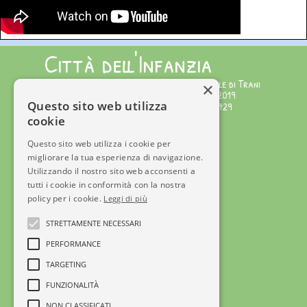
Città dell'Infanzia
Testata giornalistica iscritta al Tribunale di Trani
×
Numero Registro Stampa 221/2019 del 1/02/2019
Questo sito web utilizza
Editore: APS Città dell'Infanzia C.F.92072340729
Direttore Responsabile: Serena Gisotti
cookie
Staff di Redazione
Questo sito web utilizza i cookie per
migliorare la tua esperienza di navigazione.
© Copyright 2025
Utilizzando il nostro sito web acconsenti a
Tel +39 3715600890
tutti i cookie in conformità con la nostra
info@cittadellinfanzia.it
policy per i cookie.
Leggi di più
Ente affiliato a
STRETTAMENTE NECESSARI
PERFORMANCE
TARGETING
Privacy Policy
FUNZIONALITÀ
NON CLASSIFICATI