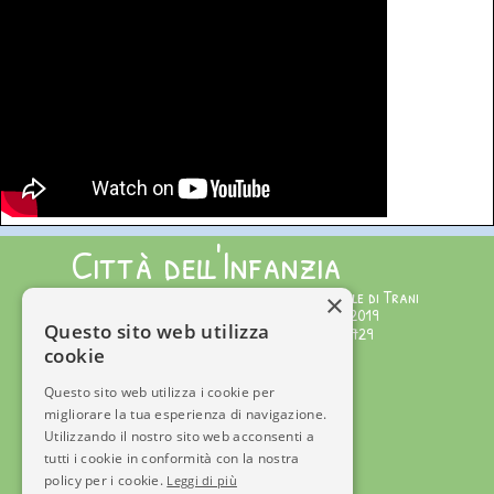
Città dell'Infanzia
Testata giornalistica iscritta al Tribunale di Trani
×
Numero Registro Stampa 221/2019 del 1/02/2019
Questo sito web utilizza
Editore: APS Città dell'Infanzia C.F.92072340729
cookie
Direttore Responsabile: Serena Gisotti
Staff di Redazione
Questo sito web utilizza i cookie per
migliorare la tua esperienza di navigazione.
© Copyright 2025
Utilizzando il nostro sito web acconsenti a
Tel +39 3715600890
tutti i cookie in conformità con la nostra
info@cittadellinfanzia.it
policy per i cookie.
Leggi di più