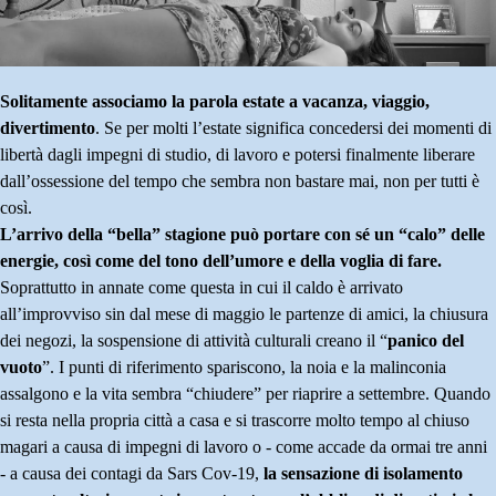
Solitamente associamo la parola estate a vacanza, viaggio,
divertimento
.
Se per molti l’estate significa concedersi dei momenti di
libertà dagli impegni di studio, di lavoro e potersi finalmente liberare
dall’ossessione del tempo che sembra non bastare mai,
non per tutti è
così.
L’arrivo della “bella” stagione può portare con sé un “calo” delle
energie, così come del tono dell’umore e della voglia di fare.
Soprattutto in annate come questa in cui il caldo è arrivato
all’improvviso sin dal mese di maggio le partenze di amici, la chiusura
dei negozi, la sospensione di attività culturali creano il “
panico del
vuoto
”.
I punti di riferimento spariscono, la noia e la malinconia
assalgono e la vita sembra “chiudere” per riaprire a settembre.
Quando
si resta nella propria città a casa e si trascorre molto tempo al chiuso
magari a causa di impegni di lavoro o - come accade da ormai tre anni
- a causa dei contagi da Sars Cov-19,
la sensazione di isolamento