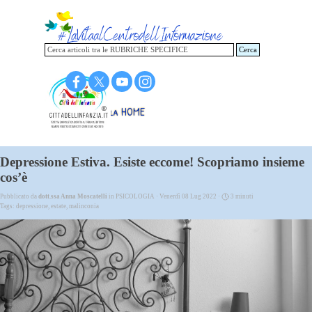
Vai ai contenuti
Cerca
Torna alla HOME
Depressione Estiva. Esiste eccome! Scopriamo insieme
cos’è
Pubblicato da
dott.ssa Anna Moscatelli
in
PSICOLOGIA
· Venerdì 08 Lug 2022 ·
3 minuti
Tags:
depressione
,
estate
,
malinconia