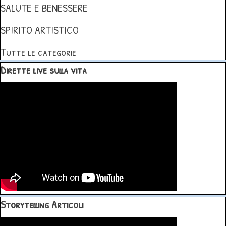
SALUTE E BENESSERE
SPIRITO ARTISTICO
Tutte le categorie
Salta blocco Dirette live sulla vita
Dirette live sulla vita
Salta blocco Storytelling Articoli
Storytelling Articoli