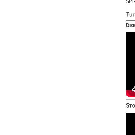
SPI
Tut
Salta 
Dire
Salta 
Sto