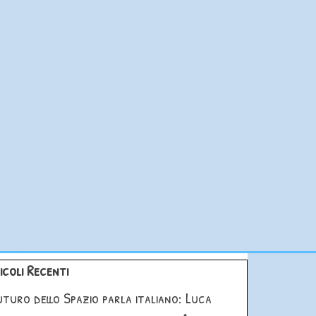
blocco Articoli Recenti
icoli Recenti
futuro dello Spazio parla italiano: Luca