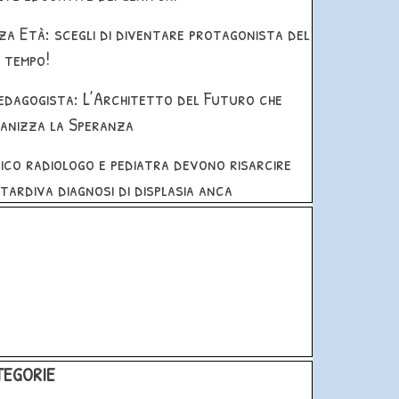
za Età: scegli di diventare protagonista del
 tempo!
Pedagogista: L’Architetto del Futuro che
anizza la Speranza
ico radiologo e pediatra devono risarcire
 tardiva diagnosi di displasia anca
blocco
 blocco CATEGORIE
TEGORIE