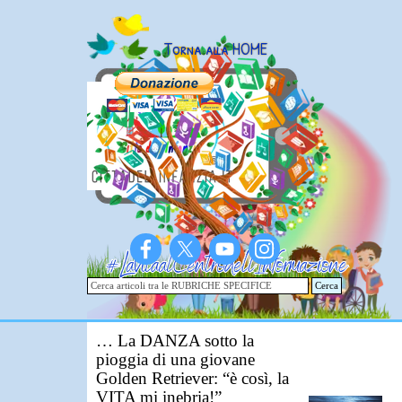
Vai ai contenuti
Torna alla HOME
Cerca
… La DANZA sotto la
pioggia di una giovane
Golden Retriever: “è così, la
VITA mi inebria!”