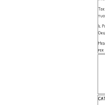
Ter
tuo
Il 
Org
Med
per
Salta 
Salta
CA