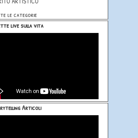
RITO ARTISTICO
te le categorie
blocco Dirette live sulla vita
tte live sulla vita
blocco Storytelling Articoli
rytelling Articoli