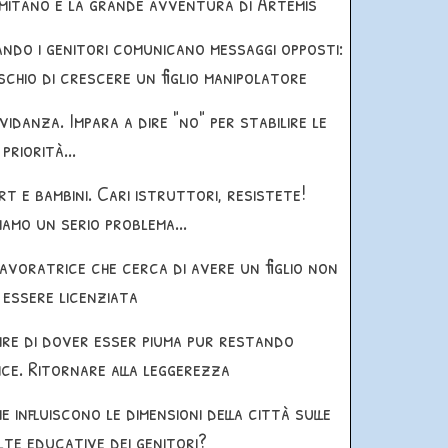
mitano e la grande avventura di Artemis
ndo i genitori comunicano messaggi opposti:
ischio di crescere un figlio manipolatore
vidanza. Impara a dire "no" per stabilire le
priorità...
rt e bambini. Cari istruttori, resistete!
iamo un serio problema...
lavoratrice che cerca di avere un figlio non
 essere licenziata
ire di dover esser piuma pur restando
ice. Ritornare alla leggerezza
e influiscono le dimensioni della città sulle
lte educative dei genitori?