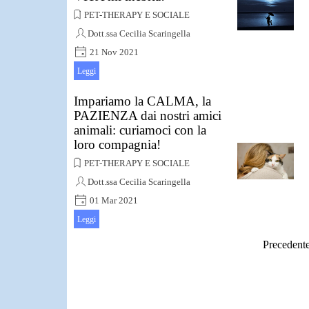
PET-THERAPY E SOCIALE
Dott.ssa Cecilia Scaringella
21 Nov 2021
Tutto è lucido, affondo le mie zampe
Leggi
nelle pozzanghere, anche una leccatina
fa bene al mio bagno sensoriale,
Impariamo la CALMA, la
addento le fontanelle
PAZIENZA dai nostri amici
animali: curiamoci con la
loro compagnia!
PET-THERAPY E SOCIALE
Dott.ssa Cecilia Scaringella
01 Mar 2021
Si consolidano i legami, si acquisisce
Leggi
maggior conoscenza del Tu
Precedent