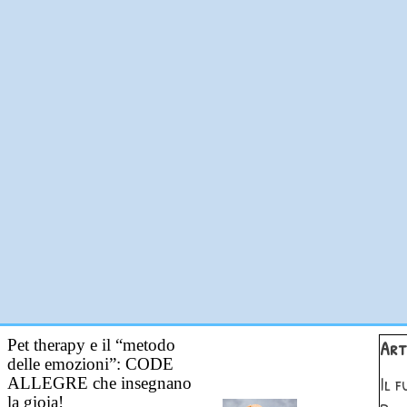
Salta 
Pet therapy e il “metodo
Art
delle emozioni”: CODE
Il 
ALLEGRE che insegnano
la gioia!