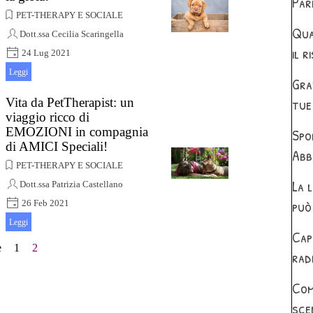
Par
PET-THERAPY E SOCIALE
Qua
Dott.ssa Cecilia Scaringella
il r
24 Lug 2021
I progetti di Terapia e Attività Assistite
Leggi
Gra
con gli Animali (AAT e TAA) possono
svilupparsi in ambito educativo
tue 
Vita da PetTherapist: un
viaggio ricco di
EMOZIONI in compagnia
Spo
di AMICI Speciali!
Abb
PET-THERAPY E SOCIALE
La 
Dott.ssa Patrizia Castellano
può
26 Feb 2021
Cari lettori, molto spesso mi viene
Leggi
Cap
chiesto cosa facciamo in pettherapy.“Si
e
Vai a pagina:
1
Pagina corrente:
2
gioca? Come si svolge una seduta?
rad
Quali esercizi svolgete? Cosa mettete
in...
Com
sce