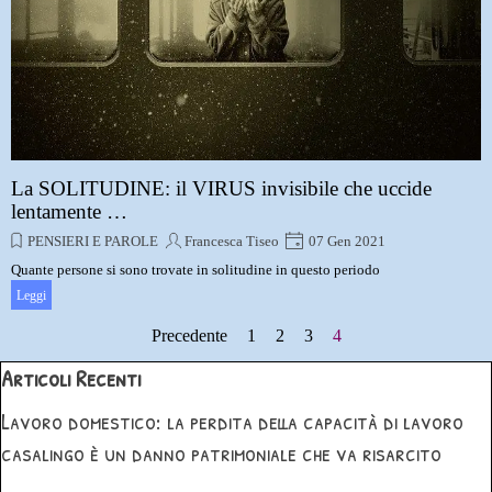
La SOLITUDINE: il VIRUS invisibile che uccide
lentamente …
PENSIERI E PAROLE
Francesca Tiseo
07 Gen 2021
Quante persone si sono trovate in solitudine in questo periodo
Leggi
Precedente
Vai a pagina:
1
Vai a pagina:
2
Vai a pagina:
3
Pagina corrente:
4
Salta blocco Articoli Recenti
Articoli Recenti
Lavoro domestico: la perdita della capacità di lavoro
casalingo è un danno patrimoniale che va risarcito