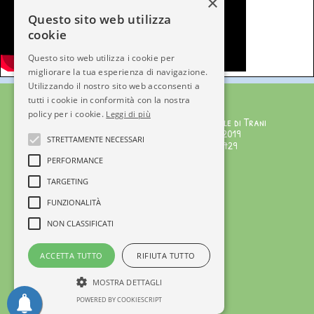
×
Questo sito web utilizza
cookie
Questo sito web utilizza i cookie per
migliorare la tua esperienza di navigazione.
Utilizzando il nostro sito web acconsenti a
Città dell'Infanzia
tutti i cookie in conformità con la nostra
policy per i cookie.
Leggi di più
Testata giornalistica iscritta al Tribunale di Trani
Numero Registro Stampa 221/2019 del 1/02/2019
STRETTAMENTE NECESSARI
Editore: APS Città dell'Infanzia C.F.92072340729
Direttore Responsabile: Serena Gisotti
PERFORMANCE
Staff di Redazione
TARGETING
FUNZIONALITÀ
© Copyright 2025
Tel +39 3715600890
NON CLASSIFICATI
info@cittadellinfanzia.it
Ente affiliato a
ACCETTA TUTTO
RIFIUTA TUTTO
MOSTRA DETTAGLI
POWERED BY COOKIESCRIPT
Privacy Policy