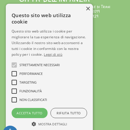
Testata giornalistica iscritta al Tribunale di Trani
×
Numero Registro Stampa 221/2019 del 1/02/2019
Questo sito web utilizza
Editore: APS Città dell'Infanzia C.F.92072340729
cookie
Direttore Responsabile: Serena Gisotti
Staff di Redazione
Questo sito web utilizza i cookie per
migliorare la tua esperienza di navigazione.
© Copyright 2025
Utilizzando il nostro sito web acconsenti a
Tel +39 3715600890
tutti i cookie in conformità con la nostra
info@cittadellinfanzia.it
policy per i cookie.
Leggi di più
Ente affiliato a
STRETTAMENTE NECESSARI
PERFORMANCE
TARGETING
Privacy Policy
FUNZIONALITÀ
NON CLASSIFICATI
ACCETTA TUTTO
RIFIUTA TUTTO
MOSTRA DETTAGLI