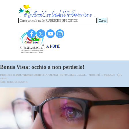
Vai ai contenuti
Cerca
Torna alla HOME
Bonus Vista: occhio a non perderlo!
Pubblicato da
Dott. Vincenzo Dibari
in
INFORMATIVE FISCALI E LEGALI
· Mercoledì 17 Mag 2023 ·
2
minuti
Tags:
bonus
,
fisco
,
tasse