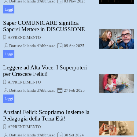
Dott.ssa Iolanda d'Abbruzzo
03 Nov 2025
Quindi il coraggio di fare un viaggio interiore, di
Leggi
scavare a fondo, di conoscersi davvero, di dover
accettare il non modificabile è in noi stessi
Saper COMUNICARE significa
Sapersi Mettere in DISCUSSIONE
APPRENDIMENTO
Dott.ssa Iolanda d'Abbruzzo
09 Apr 2025
Importante è essere consapevoli di come si è dentro e
Leggi
di come si comunica, per realizzare una
comunicazione efficace.
Leggere ad Alta Voce: I Superpoteri
per Crescere Felici!
APPRENDIMENTO
Dott.ssa Iolanda d'Abbruzzo
27 Feb 2025
La lettura ad alta voce si rivela un’importante pratica
Leggi
per potenziare la creatività, la fantasia,
l’immaginazione, favorendo anche lo sviluppo del
Anziani Felici: Scopriamo Insieme la
pensiero critico
Pedagogia della Terza Età!
APPRENDIMENTO
Dott.ssa Iolanda d'Abbruzzo
30 Set 2024