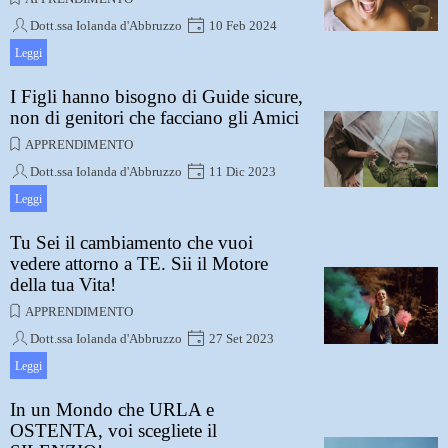
Dott.ssa Iolanda d'Abbruzzo
10 Feb 2024
Il più grande errore che noi donne (a volte anche gli
Leggi
uomini) spesso commettiamo è quello di sottovalutare
le nostre capacità
I Figli hanno bisogno di Guide sicure,
non di genitori che facciano gli Amici
APPRENDIMENTO
Dott.ssa Iolanda d'Abbruzzo
11 Dic 2023
Sia i genitori che gli educatori hanno il dovere e la
Leggi
responsabilità di trasmettere i valori morali
rispettivamente ai propri figli e agli educandi e lo
Tu Sei il cambiamento che vuoi
devono fare soprattutto con l’esempio
vedere attorno a TE. Sii il Motore
della tua Vita!
APPRENDIMENTO
Dott.ssa Iolanda d'Abbruzzo
27 Set 2023
Dobbiamo tenere a mente, ogni giorno, i nostri
Leggi
obiettivi, per poi agire concretamente verso la loro
realizzazione con l’aiuto principalmente di noi stessi.
In un Mondo che URLA e
OSTENTA, voi scegliete il