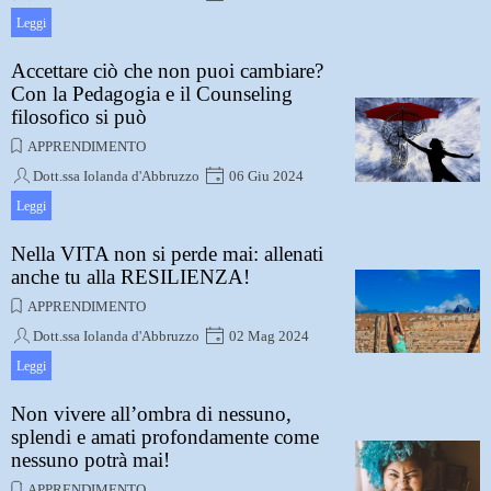
La persona è un essere dotato di spirito che, fino a
Leggi
quando esiste, apprende sempre
Accettare ciò che non puoi cambiare?
Con la Pedagogia e il Counseling
filosofico si può
APPRENDIMENTO
Dott.ssa Iolanda d'Abbruzzo
06 Giu 2024
Il coraggio di dover accettare il non modificabile è,
Leggi
dunque, soprattutto in noi stessi
Nella VITA non si perde mai: allenati
anche tu alla RESILIENZA!
APPRENDIMENTO
Dott.ssa Iolanda d'Abbruzzo
02 Mag 2024
La persona resiliente è, innanzitutto, una persona che
Leggi
ha imparato ad adattarsi al cambiamento, inevitabile
nella vita di tutti, grande o piccolo che sia, doloroso o
Non vivere all’ombra di nessuno,
gioioso.
splendi e amati profondamente come
nessuno potrà mai!
APPRENDIMENTO