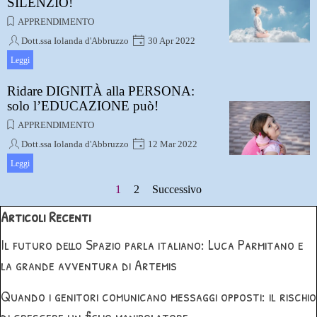
SILENZIO!
APPRENDIMENTO
Dott.ssa Iolanda d'Abbruzzo
30 Apr 2022
Bisogna avere il coraggio e la capacità di saper stare
Leggi
da soli, di recuperare i propri spazi, di silenzio (anche
interiore), per dare forza a se stessi
Ridare DIGNITÀ alla PERSONA:
solo l’EDUCAZIONE può!
APPRENDIMENTO
Dott.ssa Iolanda d'Abbruzzo
12 Mar 2022
L’educazione è una necessità vitale dell’essere
Leggi
umano, è un suo diritto e dovere di attribuire un
Pagina corrente:
1
Vai a pagina:
2
Successivo
significato alla propria esistenza
Salta blocco Articoli Recenti
Articoli Recenti
Il futuro dello Spazio parla italiano: Luca Parmitano e
la grande avventura di Artemis
Quando i genitori comunicano messaggi opposti: il rischio
di crescere un figlio manipolatore