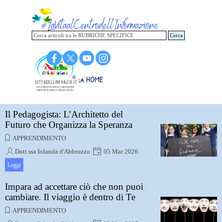
Vai ai contenuti
Cerca
Torna alla HOME
Il Pedagogista: L’Architetto del
Futuro che Organizza la Speranza
APPRENDIMENTO
Dott.ssa Iolanda d'Abbruzzo
05 Mar 2026
È una vocazione epistemologica: una spinta
Leggi
incessante a comprendere cosa renda "umano" l’essere
umano, nelle sue vette e nelle sue miserie
Impara ad accettare ciò che non puoi
cambiare. Il viaggio è dentro di Te
APPRENDIMENTO