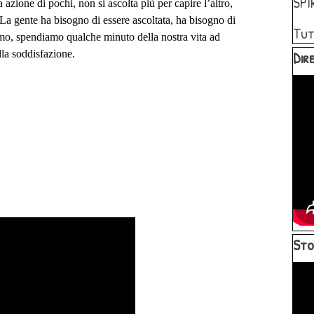
SPI
one di pochi, non si ascolta più per capire l’altro,
La gente ha bisogno di essere ascoltata, ha bisogno di
Tut
nimo, spendiamo qualche minuto della nostra vita ad
Salta 
la soddisfazione.
Dire
Salta 
Sto