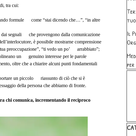
i, tra cui:
Ter
tuo
zzando formule come “stai dicendo che…”, “in altre
Il 
re dai segnali che provengono dalla comunicazione
Org
ll’interlocutore, è possibile mostrarne comprensione
 tua preoccupazione”, “ti vedo un po’ arrabbiato”;
Med
olineano un genuino interesse per le parole
per
ento, oltre che a chiarire alcuni punti fondamentali
Salta 
portare un piccolo riassunto di ciò che si è
essaggio della persona che abbiamo di fronte.
 tra chi comunica, incrementando il reciproco
Salta
CA