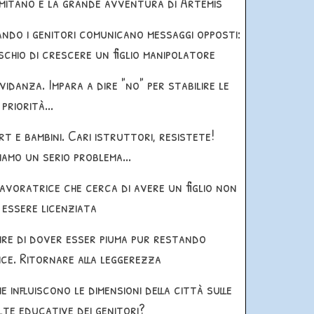
mitano e la grande avventura di Artemis
ndo i genitori comunicano messaggi opposti:
ischio di crescere un figlio manipolatore
vidanza. Impara a dire "no" per stabilire le
priorità...
rt e bambini. Cari istruttori, resistete!
iamo un serio problema...
lavoratrice che cerca di avere un figlio non
 essere licenziata
ire di dover esser piuma pur restando
ice. Ritornare alla leggerezza
e influiscono le dimensioni della città sulle
lte educative dei genitori?