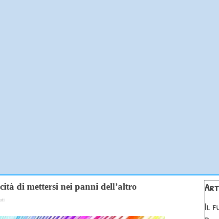
Salta 
Art
tà di mettersi nei panni dell’altro
uti
Il 