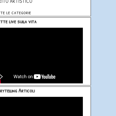
RITO ARTISTICO
te le categorie
blocco Dirette live sulla vita
tte live sulla vita
blocco Storytelling Articoli
rytelling Articoli