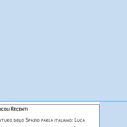
blocco Articoli Recenti
icoli Recenti
futuro dello Spazio parla italiano: Luca