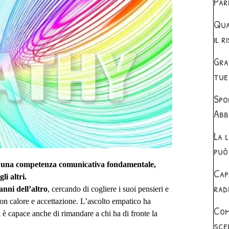
Par
Qua
il r
Gra
tue 
Spo
Abb
La 
può
ata una competenza comunicativa fondamentale,
Cap
li altri.
rad
anni dell’altro
, cercando di cogliere i suoi pensieri e
con calore e accettazione. L’ascolto empatico ha
Com
a è capace anche di rimandare a chi ha di fronte la
sce