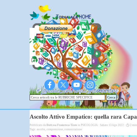
Vai ai contenuti
Torna alla HOME
Cerca
Ascolto Attivo Empatico: quella rara Capaci
Pubblicato da
Dott.ssa Francesca Tiseo
in
PSICOLOGIA
· Sabato 13 Ago 2022 ·
2 min
Tags:
ascolto
,
comprensione
,
comunicazione