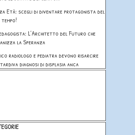
za Età: scegli di diventare protagonista del
 tempo!
Pedagogista: L’Architetto del Futuro che
anizza la Speranza
ico radiologo e pediatra devono risarcire
 tardiva diagnosi di displasia anca
blocco
 blocco CATEGORIE
TEGORIE