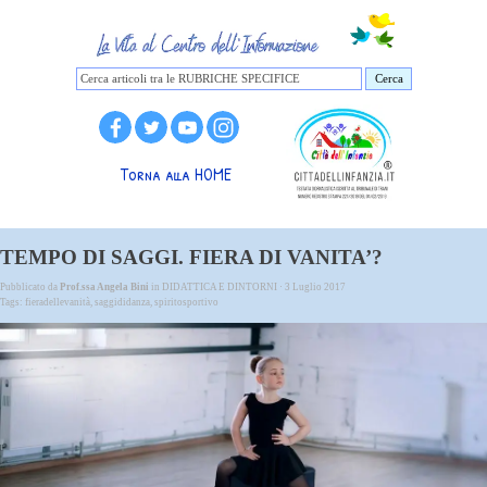
Cerca
Torna alla HOME
TEMPO DI SAGGI. FIERA DI VANITA’?
Pubblicato da
Prof.ssa Angela Bini
in
DIDATTICA E DINTORNI
· 3 Luglio 2017
Tags:
fieradellevanità
,
saggididanza
,
spiritosportivo