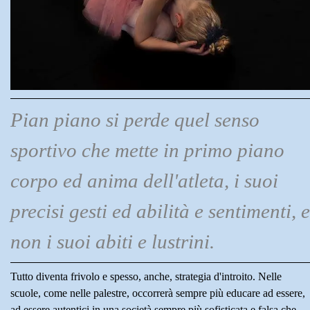
Pian piano si perde quel senso
sportivo che mette in primo piano
corpo ed anima dell'atleta, i suoi
precisi gesti ed abilità e sentimenti, e
non i suoi abiti e lustrini.
Tutto diventa frivolo e spesso, anche, strategia d'introito. Nelle
scuole, come nelle palestre, occorrerà sempre più educare ad essere,
ad essere autentici in una società sempre più sofisticata e falsa che