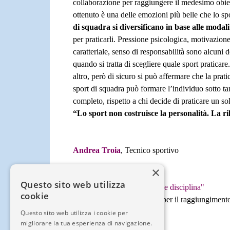
collaborazione per raggiungere il medesimo obiet
ottenuto è una delle emozioni più belle che lo sp
di squadra si diversificano in base alle moda
per praticarli. Pressione psicologica, motivazion
caratteriale, senso di responsabilità sono alcuni 
quando si tratta di scegliere quale sport praticare
altro, però di sicuro si può affermare che la pra
sport di squadra può formare l’individuo sotto tan
completo, rispetto a chi decide di praticare un sol
“Lo sport non costruisce la personalità. La ri
Andrea Troia
, Tecnico sportivo
×
www.cittadellinfanzia.it
Questo sito web utilizza
Continuate a seguire
"Sport e disciplina"
cookie
Corpo e mente di uniscono per il raggiungimento
Questo sito web utilizza i cookie per
migliorare la tua esperienza di navigazione.