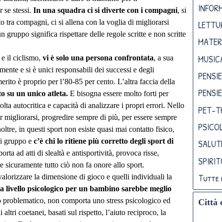
INFORM
 se stessi.
In una squadra ci si diverte con i compagni
, si
 tra compagni, ci si allena con la voglia di migliorarsi
LETTU
 gruppo significa rispettare delle regole scritte e non scritte
MATER
MUSIC
 e il ciclismo,
vi è solo una persona confrontata
, a sua
mente e si è unici responsabili dei successi e degli
PENSIE
rito è proprio per l’80-85 per cento. L’altra faccia della
PENSIE
to su un unico atleta.
E bisogna essere molto forti per
olta autocritica e capacità di analizzare i propri errori. Nello
PET-T
er migliorarsi, progredire sempre di più, per essere sempre
PSICO
ltre, in questi sport non esiste quasi mai contatto fisico,
di gruppo e
c’è chi lo ritiene più corretto degli sport di
SALUT
orta ad atti di slealtà e antisportività, provoca risse,
SPIRI
e sicuramente tutto ciò non fa onore allo sport.
Tutte 
valorizzare la dimensione di gioco e quelli individuali la
a livello psicologico per un bambino sarebbe meglio
 problematico, non comporta uno stress psicologico ed
Città 
 altri coetanei, basati sul rispetto, l’aiuto reciproco, la