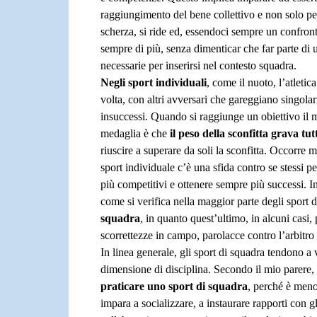
raggiungimento del bene collettivo e non solo per
scherza, si ride ed, essendoci sempre un confronto
sempre di più, senza dimenticar che far parte di un
necessarie per inserirsi nel contesto squadra.
Negli sport individuali
, come il nuoto, l’atletica
volta, con altri avversari che gareggiano singolar
insuccessi. Quando si raggiunge un obiettivo il me
medaglia è che
il peso della sconfitta grava tut
riuscire a superare da soli la sconfitta. Occorre m
sport individuale c’è una sfida contro se stessi p
più competitivi e ottenere sempre più successi. Ino
come si verifica nella maggior parte degli sport 
squadra
, in quanto quest’ultimo, in alcuni casi, p
scorrettezze in campo, parolacce contro l’arbitro 
In linea generale, gli sport di squadra tendono a 
dimensione di disciplina. Secondo il mio parere,
praticare uno sport di squadra
, perché è meno
impara a socializzare, a instaurare rapporti con gli