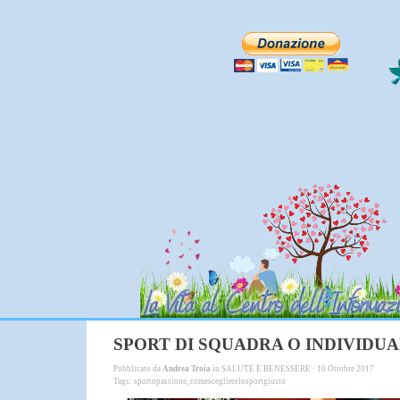
SPORT DI SQUADRA O INDIVIDU
Pubblicato da
Andrea Troia
in
SALUTE E BENESSERE
· 10 Ottobre 2017
Tags:
sportopassione
,
comesceglierelosportgiusto