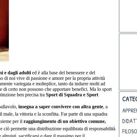
i e dagli adulti
ed è alla base del benessere e del
 di noi vive di passione e amore per la propria attività
amente variegata e molteplice, tanto da indurre molti ad
che di certo non possono che apportare benefici. Ma lo sport
stinzione ben precisa tra
Sport di Squadra e Sport
CATEG
pallavolo,
insegna a saper convivere con altra gente
, a
APPRE
l male, la vittoria e la sconfitta. Far parte di una squadra
DIDAT
nsieme per il
raggiungimento di un obiettivo comune,
 e ciò permette una distribuzione equilibrata di responsabilità
FILOSO
truisti, sacrificarsi e dare il massimo per il