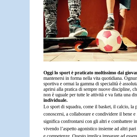
Oggi lo sport è praticato moltissimo dai giovan
mantenersi in forma nella vita quotidiana. Ognuno
sportiva e ormai la gamma di specialità è assolut
aprirsi alla pratica di sempre nuove discipline, 
non è uguale per tutte le attività e va fatta una di
individuale.
Lo sport di squadra, come il basket, il calcio, la 
conoscersi, a collaborare e condividere il bene e i
significa confrontarsi con gli altri e combattere i
vivendo l’aspetto agonistico insieme ad altri pari
e competenze. Questo implica imparare ad essere al