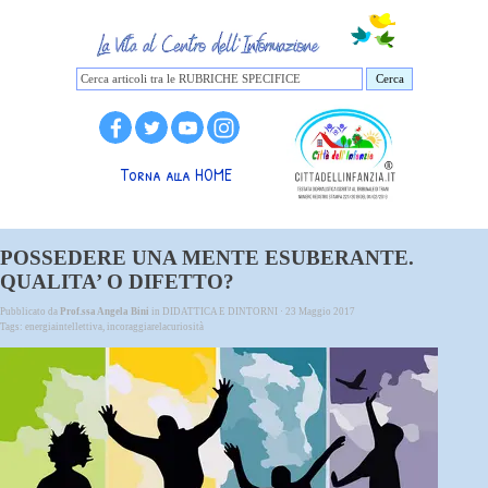
Cerca
Torna alla HOME
POSSEDERE UNA MENTE ESUBERANTE.
QUALITA’ O DIFETTO?
Pubblicato da
Prof.ssa Angela Bini
in
DIDATTICA E DINTORNI
· 23 Maggio 2017
Tags:
energiaintellettiva
,
incoraggiarelacuriosità