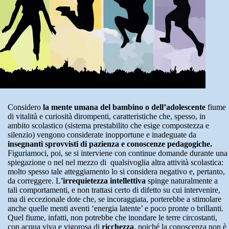
Considero
la mente umana del bambino o dell’adolescente
fiume
di vitalità e curiosità dirompenti, caratteristiche che, spesso, in
ambito scolastico (sistema prestabilito che esige compostezza e
silenzio) vengono considerate inopportune e inadeguate da
insegnanti sprovvisti di pazienza e conoscenze pedagogiche.
Figuriamoci, poi, se si interviene con continue domande durante una
spiegazione o nel nel mezzo di qualsivoglia altra attività scolastica:
molto spesso tale atteggiamento lo si considera negativo e, pertanto,
da correggere. L
'irrequietezza intellettiva
spinge naturalmente a
tali comportamenti, e non trattasi certo di difetto su cui intervenire,
ma di eccezionale dote che, se incoraggiata, porterebbe a stimolare
anche quelle menti aventi ‘energia latente’ e poco pronte o brillanti.
Quel fiume, infatti, non potrebbe che inondare le terre circostanti,
con acqua viva e vigorosa di
ricchezza
, poiché la conoscenza non è