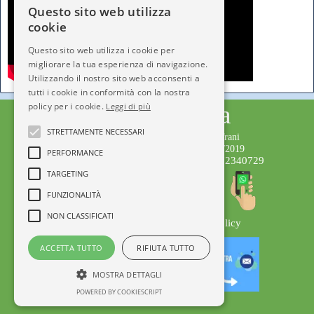
Questo sito web utilizza
cookie
Questo sito web utilizza i cookie per
migliorare la tua esperienza di navigazione.
Utilizzando il nostro sito web acconsenti a
tutti i cookie in conformità con la nostra
policy per i cookie.
Città dell'Infanzia
Leggi di più
STRETTAMENTE NECESSARI
Testata giornalistica iscritta al Tribunale di Trani
Numero Registro Stampa 221/2019 del 1/02/2019
PERFORMANCE
Editore: APS Città dell'Infanzia C.F.92072340729
TARGETING
Direttore Responsabile: Serena Gisotti
Staff di Redazione
FUNZIONALITÀ
NON CLASSIFICATI
Privacy Policy
© Copyright 2014-2019
Tel +39 392 7319726
ACCETTA TUTTO
RIFIUTA TUTTO
info@cittadellinfanzia.it
MOSTRA DETTAGLI
POWERED BY COOKIESCRIPT