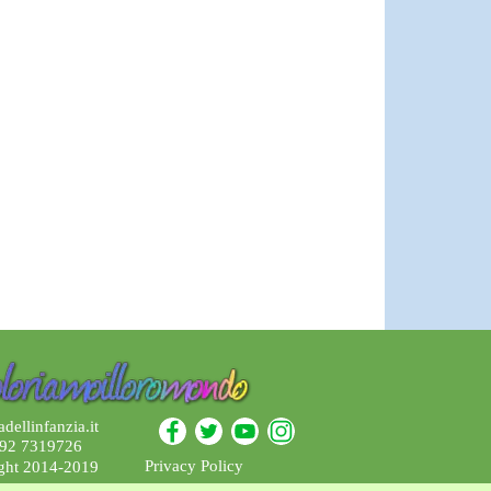
dellinfanzia.it
392 7319726
Privacy Policy
ght 2014-2019