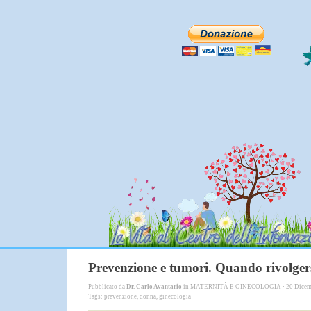
Prevenzione e tumori. Quando rivolger
Pubblicato da
Dr. Carlo Avantario
in
MATERNITÀ E GINECOLOGIA
· 20 Dice
Tags:
prevenzione
,
donna
,
ginecologia