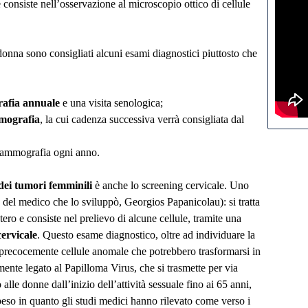
e consiste nell’osservazione al microscopio ottico di cellule
 donna sono consigliati alcuni esami diagnostici piuttosto che
rafia annuale
e una visita senologica;
ografia
, la cui cadenza successiva verrà consigliata dal
 mammografia ogni anno.
dei tumori femminili
è anche lo screening cervicale. Uno
e del medico che lo sviluppò, Georgios Papanicolau): si tratta
utero e consiste nel prelievo di alcune cellule, tramite una
cervicale
. Questo esame diagnostico, oltre ad individuare la
e precocemente cellule anomale che potrebbero trasformarsi in
amente legato al Papilloma Virus, che si trasmette per via
lle donne dall’inizio dell’attività sessuale fino ai 65 anni,
peso in quanto gli studi medici hanno rilevato come verso i