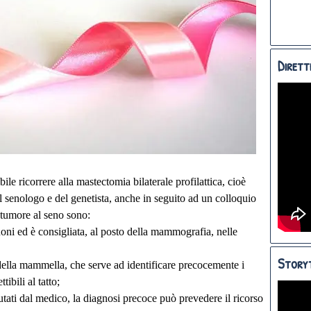
Dirett
ibile ricorrere alla mastectomia bilaterale profilattica, cioè
el senologo e del genetista, anche in seguito ad un colloquio
 tumore al seno sono:
suoni ed è consigliata, al posto della mammografia, nelle
Storyt
ella mammella, che serve ad identificare precocemente i
bili al tatto;
alutati dal medico, la diagnosi precoce può prevedere il ricorso