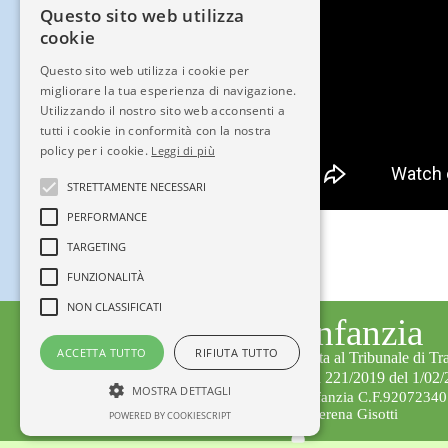
Questo sito web utilizza
cookie
Questo sito web utilizza i cookie per
migliorare la tua esperienza di navigazione.
Utilizzando il nostro sito web acconsenti a
tutti i cookie in conformità con la nostra
policy per i cookie.
Leggi di più
STRETTAMENTE NECESSARI
PERFORMANCE
Share
|
TARGETING
FUNZIONALITÀ
NON CLASSIFICATI
Città dell'Infanzia
ACCETTA TUTTO
RIFIUTA TUTTO
Testata giornalistica iscritta al Tribunale di Tr
Numero Registro Stampa 221/2019 del 1/02/
MOSTRA DETTAGLI
Editore: APS Città dell'Infanzia C.F.9207234
Direttore Responsabile: Serena Gisotti
POWERED BY COOKIESCRIPT
Staff di Redazione