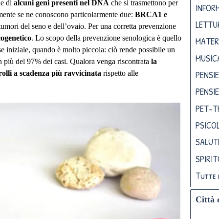
ne di
alcuni geni presenti nel DNA
che si trasmettono per
INFORM
ualmente se ne conoscono particolarmente due:
BRCA1 e
LETTU
 tumori del seno e dell’ovaio. Per una corretta prevenzione
ogenetico
. Lo scopo della prevenzione senologica è quello
MATER
e iniziale, quando è molto piccola: ciò rende possibile un
MUSIC
in più del 97% dei casi. Qualora venga riscontrata
la
PENSIE
rolli a scadenza più ravvicinata
rispetto alle
PENSIE
PET-T
PSICO
SALUT
SPIRI
Tutte 
Città 