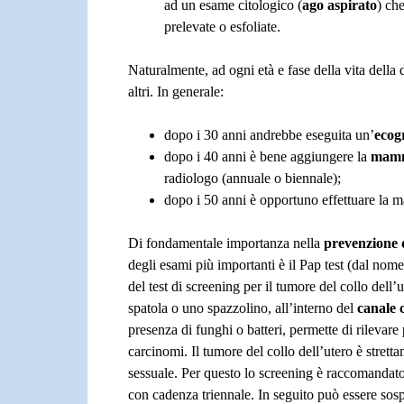
ad un esame citologico (
ago aspirato
) ch
prelevate o esfoliate.
Naturalmente, ad ogni età e fase della vita della
altri. In generale:
dopo i 30 anni andrebbe eseguita un’
ecog
dopo i 40 anni è bene aggiungere la
mamm
radiologo (annuale o biennale);
dopo i 50 anni è opportuno effettuare la
Di fondamentale importanza nella
prevenzione 
degli esami più importanti è il Pap test (dal nom
del test di screening per il tumore del collo dell’
spatola o uno spazzolino, all’interno del
canale 
presenza di funghi o batteri, permette di rilevar
carcinomi. Il tumore del collo dell’utero è strett
sessuale. Per questo lo screening è raccomandato a
con cadenza triennale. In seguito può essere sos