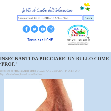
Cerca
Torna alla HOME
INSEGNANTI DA BOCCIARE! UN BULLO COME
‘PROF.’
Pubblicato da
Prof.ssa Angela Bini
in
DIDATTICA E DINTORNI
· 14 Luglio 2017
Tags:
offeseinclasse
,
formediversedibullismo