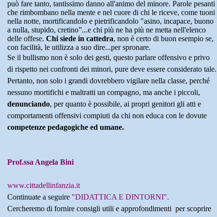
può fare tanto, tantissimo danno all'animo del minore. Parole pesanti
che rimbombano nella mente e nel cuore di chi le riceve, come tuoni
nella notte, mortificandolo e pietrificandolo "asino, incapace, buono
a nulla, stupido, cretino”...e chi più ne ha più ne metta nell'elenco
delle offese.
Chi siede in cattedra
, non è certo di buon esempio se,
con facilità, le utilizza a suo dire...per spronare.
Se il bullismo non è solo dei gesti, questo parlare offensivo e privo
di rispetto nei confronti dei minori, pure deve essere considerato tale.
Pertanto, non solo i grandi dovrebbero vigilare nella classe, perché
nessuno mortifichi e maltratti un compagno, ma anche i piccoli,
denunciando
, per quanto è possibile, ai propri genitori gli atti e
comportamenti offensivi compiuti da chi non educa con le dovute
competenze pedagogiche ed umane.
Prof.ssa Angela Bini
www.cittadellinfanzia.it
Continuate a seguire
"DIDATTICA E DINTORNI".
Cercheremo di fornire consigli utili e approfondimenti per scoprire