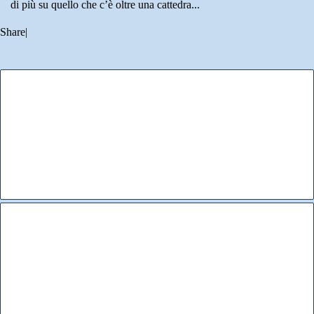
di più su quello che c’è oltre una cattedra...
Share
|