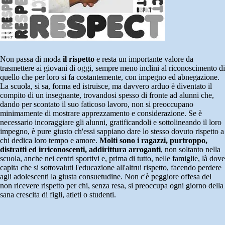
Non passa di moda
il rispetto
e resta un importante valore da
trasmettere ai giovani di oggi, sempre meno inclini al riconoscimento di
quello che per loro si fa costantemente, con impegno ed abnegazione.
La scuola, si sa, forma ed istruisce, ma davvero arduo è diventato il
compito di un insegnante, trovandosi spesso di fronte ad alunni che,
dando per scontato il suo faticoso lavoro, non si preoccupano
minimamente di mostrare apprezzamento e considerazione. Se è
necessario incoraggiare gli alunni, gratificandoli e sottolineando il loro
impegno, è pure giusto ch'essi sappiano dare lo stesso dovuto rispetto a
chi dedica loro tempo e amore.
Molti sono i ragazzi, purtroppo,
distratti ed irriconoscenti, addirittura arroganti
, non soltanto nella
scuola, anche nei centri sportivi e, prima di tutto, nelle famiglie, là dove
capita che si sottovaluti l'educazione all'altrui rispetto, facendo perdere
agli adolescenti la giusta consuetudine. Non c'è peggiore offesa del
non ricevere rispetto per chi, senza resa, si preoccupa ogni giorno della
sana crescita di figli, atleti o studenti.