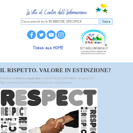
Cerca
Torna alla HOME
IL RISPETTO. VALORE IN ESTINZIONE?
Pubblicato da
Prof.ssa Angela Bini
in
DIDATTICA E DINTORNI
· 18 Aprile 2017
Tags:
incercadirispetto
,
recuperareleducazione
,
valoriscomparsi