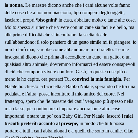
la nonna.
Le maestre dicono anche che i cani alcune volte fanno
delle cose che a noi non piacciono, tipo rompere degli oggetti,
lasciare i propri
‘bisognini’
in casa, abbaiare molto e tante alte cose.
Molto spesso si ritiene che vivere con un cane sia facile e bello, ma
alle prime difficoltà che si incontrano, la scelta ricade
sull’abbandono: il solo pensiero di un gesto simile mi fa piangere, io
non lo farò mai, sarebbe come abbandonare mio fratello. Le mie
insegnanti dicono che prima di accogliere un cane, un gatto, o un
qualsiasi altro animale, dovremmo informarci ed essere consapevoli
di ciò che comporta vivere con loro. Gesù, io queste cose più o
meno le ho capite, ora pensaci Tu,
convinci la mia famiglia
. Per
Natale ho chiesto la bicicletta a Babbo Natale, sperando che tra una
pedalata e l’altra, possa incontrare il mio amico del cuore. Nel
frattempo, spero che ‘le maestre dei cani’ vengano più spesso nella
mia classe, per continuare a imparare ancora tante altre cose
importanti, e stare un po’ con Baby Girl. Per Natale, lascerò
i miei
biscotti preferiti accanto al presepe,
in modo che tu li possa
portare a tutti i cani abbandonati e a quelli che sono in canile. Ciao