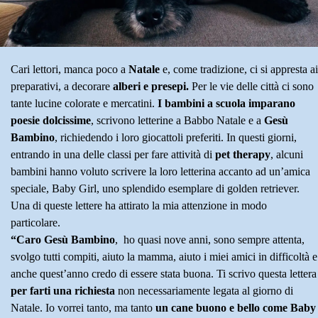
Cari lettori, manca poco a
Natale
e, come tradizione, ci si appresta ai
preparativi, a decorare
alberi e presepi.
Per le vie delle città ci sono
tante lucine colorate e mercatini.
I bambini a scuola imparano
poesie dolcissime
, scrivono letterine a Babbo Natale e a
Gesù
Bambino
, richiedendo i loro giocattoli preferiti. In questi giorni,
entrando in una delle classi per fare attività di
pet therapy
, alcuni
bambini hanno voluto scrivere la loro letterina accanto ad un’amica
speciale, Baby Girl, uno splendido esemplare di golden retriever.
Una di queste lettere ha attirato la mia attenzione in modo
particolare.
“Caro Gesù Bambino
, ho quasi nove anni, sono sempre attenta,
svolgo tutti compiti, aiuto la mamma, aiuto i miei amici in difficoltà e
anche quest’anno credo di essere stata buona. Ti scrivo questa lettera
per farti una richiesta
non necessariamente legata al giorno di
Natale. Io vorrei tanto, ma tanto
un cane buono e bello come Baby