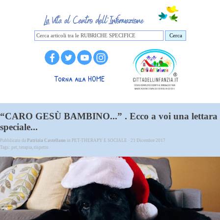
Cerca
Torna alla HOME
“CARO GESÙ BAMBINO...” . Ecco a voi una lettara
speciale...
Pubblicato da
Patrizia Castellano
in
PET-THERAPY E SOCIALE
· 21 Dicembre 2017
Tags:
pet
,
terapia
,
rispetto