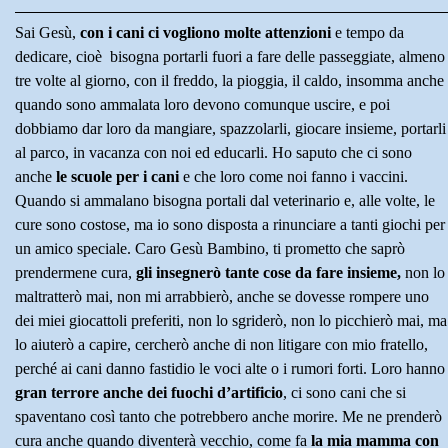
Sai Gesù,
con i cani ci vogliono molte attenzioni
e tempo da
dedicare, cioè bisogna portarli fuori a fare delle passeggiate, almeno
tre volte al giorno, con il freddo, la pioggia, il caldo, insomma anche
quando sono ammalata loro devono comunque uscire, e poi
dobbiamo dar loro da mangiare, spazzolarli, giocare insieme, portarli
al parco, in vacanza con noi ed educarli. Ho saputo che ci sono
anche
le scuole per i cani
e che loro come noi fanno i vaccini.
Quando si ammalano bisogna portali dal veterinario e, alle volte, le
cure sono costose, ma io sono disposta a rinunciare a tanti giochi per
un amico speciale. Caro Gesù Bambino, ti prometto che saprò
prendermene cura,
gli insegnerò tante cose da fare insieme,
non lo
maltratterò mai, non mi arrabbierò, anche se dovesse rompere uno
dei miei giocattoli preferiti, non lo sgriderò, non lo picchierò mai, ma
lo aiuterò a capire, cercherò anche di non litigare con mio fratello,
perché ai cani danno fastidio le voci alte o i rumori forti. Loro hanno
gran terrore anche dei fuochi d’artificio
, ci sono cani che si
spaventano così tanto che potrebbero anche morire. Me ne prenderò
cura anche quando diventerà vecchio, come fa
la mia mamma con