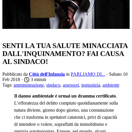
SENTI LA TUA SALUTE MINACCIATA
DALL'INQUINAMENTO? FAI CAUSA
AL SINDACO!
Pubblicato da
Città dell'Infanzia
in
PARLIAMO DI...
· Sabato 10
Feb 2018 ·
3 minuti
Tags:
amministrazione
,
sindaco
,
assessori
,
ingiustizia
,
ambiente
Il danno ambientale è ormai un dramma certificato
.
L’efferatezza del delitto compiuto quotidianamente sulla
natura diviene, giorno dopo giorno, una constatazione
che ci trasforma in spettatori catatonici, privi di capacità
di intendere o volere, sopraffatti da immobilismo e
pigrizia autolesionista. Eppure, nel mondo, alcuni