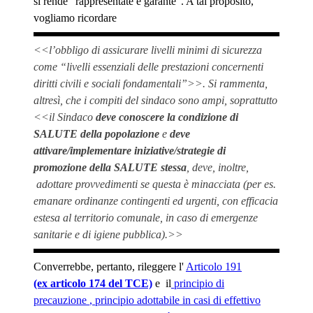
si rende “rappresentate e garante”. A tal proposito,
vogliamo ricordare
<<l’obbligo di assicurare livelli minimi di sicurezza
come “livelli essenziali delle prestazioni concernenti
diritti civili e sociali fondamentali”>>. Si rammenta,
altresì, che i compiti del sindaco sono ampi, soprattutto
<<il Sindaco
deve conoscere la condizione di
SALUTE della popolazione
e
deve
attivare/implementare iniziative/strategie di
promozione della SALUTE stessa
, deve, inoltre,
adottare provvedimenti se questa è minacciata (per es.
emanare ordinanze contingenti ed urgenti, con efficacia
estesa al territorio comunale, in caso di emergenze
sanitarie e di igiene pubblica).>>
Converrebbe, pertanto, rileggere l'
Articolo 191
(ex articolo 174 del TCE)
e
il
principio di
precauzione
, principio adottabile in casi di effettivo