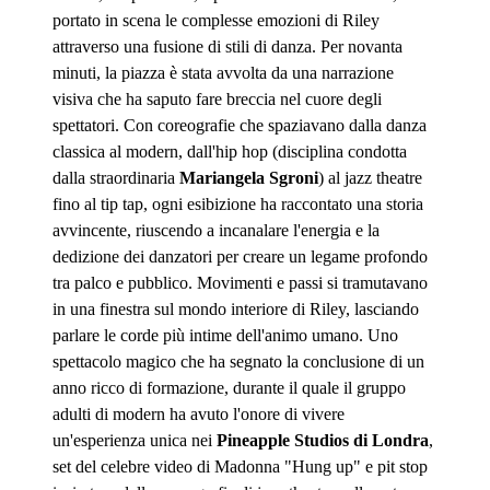
portato in scena le complesse emozioni di Riley
attraverso una fusione di stili di danza. Per novanta
minuti, la piazza è stata avvolta da una narrazione
visiva che ha saputo fare breccia nel cuore degli
spettatori. Con coreografie che spaziavano dalla danza
classica al modern, dall'hip hop (disciplina condotta
dalla straordinaria
Mariangela Sgroni
) al jazz theatre
fino al tip tap, ogni esibizione ha raccontato una storia
avvincente, riuscendo a incanalare l'energia e la
dedizione dei danzatori per creare un legame profondo
tra palco e pubblico. Movimenti e passi
si tramutavano
in una finestra sul mondo interiore di Riley, lasciando
parlare le corde più intime dell'animo umano.
Uno
spettacolo magico che ha segnato la conclusione di un
anno ricco di formazione, durante il quale il gruppo
adulti di modern ha avuto l'onore di vivere
un'esperienza unica nei
Pineapple Studios di Londra
,
set del celebre video di Madonna "Hung up" e pit stop