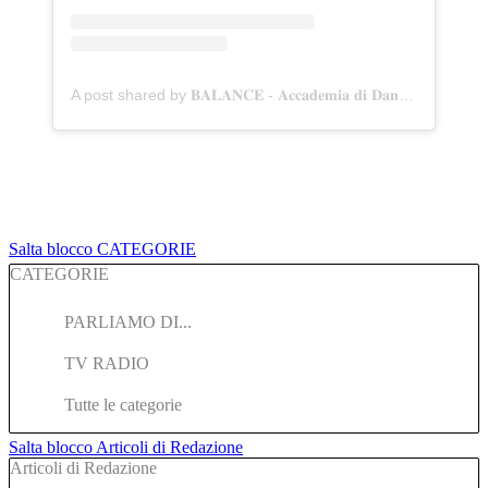
A post shared by 𝐁𝐀𝐋𝐀𝐍𝐂𝐄 - 𝐀𝐜𝐜𝐚𝐝𝐞𝐦𝐢𝐚 𝐝𝐢 𝐃𝐚𝐧𝐳𝐚 (@balance_accademiadidanzatrani)
Salta blocco CATEGORIE
CATEGORIE
PARLIAMO DI...
TV RADIO
Tutte le categorie
Salta blocco Articoli di Redazione
Articoli di Redazione